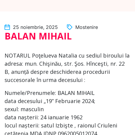
25 noiembrie, 2025
Mostenire
BALAN MIHAIL
NOTARUL Poţelueva Natalia cu sediul biroului la
adresa: mun. Chişinău, str. Şos. Hînceşti, nr. 22
B, anunță despre deschiderea procedurii
succesorale în urma decesului :
Numele/Prenumele: BALAN MIHAIL
data decesului „19” Februarie 2024;
sexul: masculin
data nașterii: 24 ianuarie 1962
locul nașterii: satul Izbişte , raionul Criuleni
cetățenia MDA IDNP 0962005012074