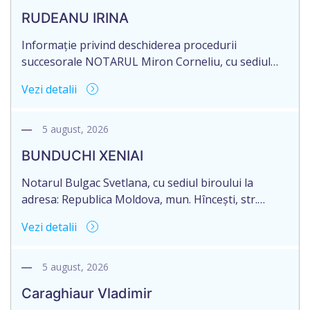
RUDEANU IRINA
Informație privind deschiderea procedurii
succesorale NOTARUL Miron Corneliu, cu sediul
biroului la adresa: R. Moldova, or. Sîngerei, str.
Vezi detalii
Testemițeanu, nr. 3/6, anunță despre deschiderea
procedurii succesorale în urma decesului defunctei
– RUDEANU IRINA, născută la 30 martie 1939,
5 august, 2026
numărul de identificare / IDNP – 2001022554108,
BUNDUCHI XENIAI
decedată la 09 decembrie 2021. Există testament.
Eliberarea certificatului de […]
Notarul Bulgac Svetlana, cu sediul biroului la
adresa: Republica Moldova, mun. Hîncești, str.
Mihalcea Hîncu, nr.148, anunță despre deschiderea
Vezi detalii
procedurii succesorale în urma decesului
BUNDUCHI XENIA, născut/ă 22.01.1933, decedat/ă
la data de 14.01.2025, numărul de identificare
5 august, 2026
2001075486234. În prealabil eliberarea certificatului
Caraghiaur Vladimir
de moștenitor este planificată după expirarea