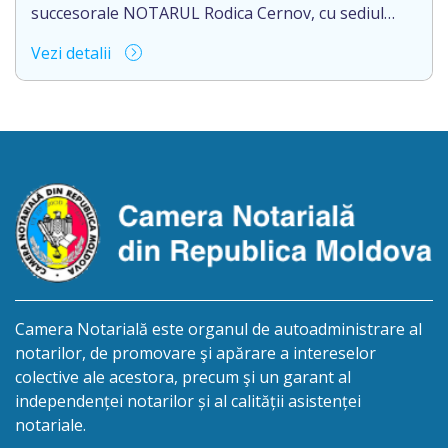
succesorale NOTARUL Rodica Cernov, cu sediul
biroului la adresa: Republica Moldova, mun.
Vezi detalii
Chișinău, str. M. Kogălniceanu, 36A, ap. 3, anunță
despre deschiderea procedurii succesorale în urma
decesului cet. Ciobotaru Ion, care a decedat la data
de 15 februarie 2026. Eliberarea certificatului de
moștenitor este planificată în prealabil pentru data
de 30.11.2026 […]
Camera Notarială este organul de autoadministrare al
notarilor, de promovare şi apărare a intereselor
colective ale acestora, precum şi un garant al
independenței notarilor și al calității asistenței
notariale.