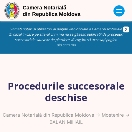
Stimați notari și utilizatori ai paginii web oficiale a Camerei Notariale
în cazul în care pe site-ul cnm.md nu se găsesc publicații de proceduri
succesoriale sau aviz de pierdere vă rugăm să accesați pagina
old.cnm.md
Procedurile succesorale
deschise
Camera Notarială din Republica Moldova
->
Mostenire
->
BALAN MIHAIL