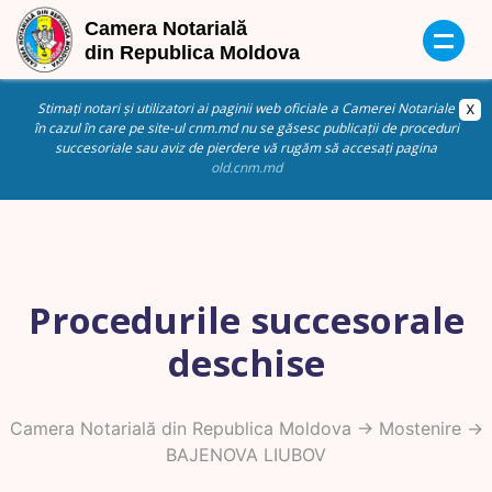
Stimați notari și utilizatori ai paginii web oficiale a Camerei Notariale
în cazul în care pe site-ul cnm.md nu se găsesc publicații de proceduri
succesoriale sau aviz de pierdere vă rugăm să accesați pagina
old.cnm.md
Procedurile succesorale
deschise
Camera Notarială din Republica Moldova
->
Mostenire
->
BAJENOVA LIUBOV