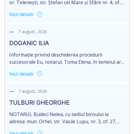
or. Telenești, str. Ștefan cel Mare și Sfânt nr. 4, of.
1, anunță despre deschiderea procedurii
Vezi detalii
succesorale în urma decesului cet. MORARI
ELISAVETA, născut/ă la 21.10.1945, cod personal
2005035073658, decedat/ă la data de 09.03.2026
7 august, 2026
/nouă martie anul două mii douăzeci și șase/.
DOGANIC ILIA
Eliberarea certificatului de moștenitor este […]
Informație privind deschiderea procedurii
succesorale Eu, notarul, Toma Elena, în temeiul art.
71 Legii 246/2018 privind la procedură notarială
Vezi detalii
notific Moștenitorii/ persoană care are un interes
legitim, despre deschiderea procedurii succesorale
notariale în urma decesului cet. DOGANIC ILIA,
7 august, 2026
decedat la data de 09.02.2025, cod personal
TULBURI GHEORGHE
2007040006216. Eliberarea certificatului de
moștenitor este planificată în prealabil pentru […]
NOTARUL Budeci Nelea, cu sediul biroului la
adresa: mun. Orhei, str. Vasile Lupu, nr. 3, of. 27,
anunță despre deschiderea procedurii succesorale
Vezi detalii