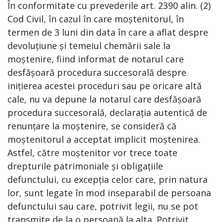
În conformitate cu prevederile art. 2390 alin. (2)
Cod Civil, în cazul în care moștenitorul, în
termen de 3 luni din data în care a aflat despre
devoluțiune și temeiul chemării sale la
moștenire, fiind informat de notarul care
desfășoară procedura succesorală despre
inițierea acestei proceduri sau pe oricare altă
cale, nu va depune la notarul care desfășoară
procedura succesorală, declarația autentică de
renunțare la moștenire, se consideră că
moștenitorul a acceptat implicit moștenirea.
Astfel, către moștenitor vor trece toate
drepturile patrimoniale și obligațiile
defunctului, cu excepția celor care, prin natura
lor, sunt legate în mod inseparabil de persoana
defunctului sau care, potrivit legii, nu se pot
transmite de la o persoană la alta. Potrivit