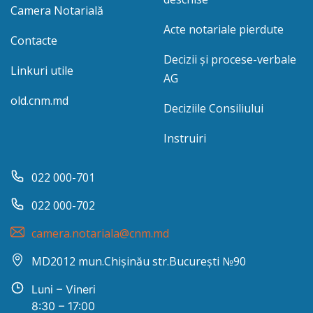
Camera Notarială
Acte notariale pierdute
Contacte
Decizii și procese-verbale
Linkuri utile
AG
old.cnm.md
Deciziile Consiliului
Instruiri
022 000-701
022 000-702
camera.notariala@cnm.md
MD2012 mun.Chișinău str.București №90
Luni – Vineri
8:30 – 17:00