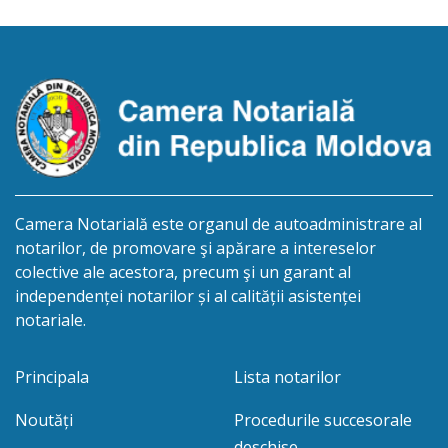
0991201351317, decedat/ă la data de 15.05.2021
/cincisprezece mai anul două mii douăzeci și unu/.
Eliberarea certificatului de moștenitor este […]
Camera Notarială este organul de autoadministrare al
notarilor, de promovare şi apărare a intereselor
colective ale acestora, precum şi un garant al
independenței notarilor și al calității asistenței
notariale.
Principala
Lista notarilor
Noutăți
Procedurile succesorale
deschise