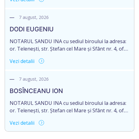
în urma decesului cet. TULBURI GHEORGHE,
născut/ă la 18.06.1970, IDNP 2002027022038,
decedat/ă la 16 mai 2026. Eliberarea certificatului de
7 august, 2026
moștenitor este planificată în prealabil după data
DODI EUGENIU
de 16.05.2027 termenul de opțiune pentru
acceptarea […]
NOTARUL SANDU INA cu sediul biroului la adresa:
or. Telenești, str. Ștefan cel Mare și Sfânt nr. 4, of.
1, anunță despre deschiderea procedurii
Vezi detalii
succesorale în urma decesului cet. DODI EUGENIU,
născut/ă la 11.03.1941, cod personal
2003035009604, decedat/ă la data de 12.01.2026
7 august, 2026
/doisprezece ianuarie anul două mii douăzeci și
BOSÎNCEANU ION
șase/. Eliberarea certificatului de moștenitor este
[…]
NOTARUL SANDU INA cu sediul biroului la adresa:
or. Telenești, str. Ștefan cel Mare și Sfânt nr. 4, of.
1, anunță despre deschiderea procedurii
Vezi detalii
succesorale în urma decesului cet. BOSÎNCEANU
ION, născut/ă la 21.07.1980, cod personal