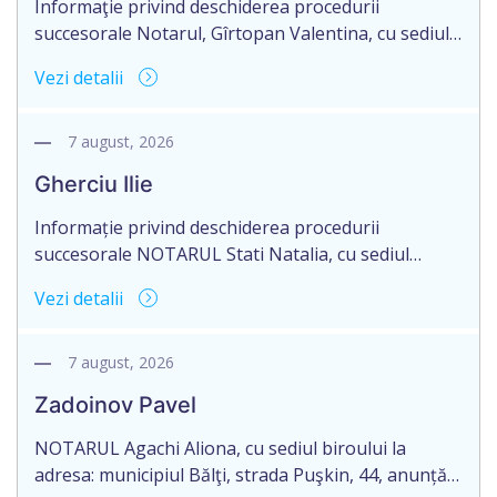
Informaţie privind deschiderea procedurii
succesorale Notarul, Gîrtopan Valentina, cu sediul
biroului la adresa: or. Ocniţa, str. 50 Ani ai Biruinţei,
Vezi detalii
65/6, R. Moldova, anunţă despre deschiderea
procedurii succesorale în urma decesului Vrabie
Alexei, născut la 22.11.1971, numărul de identificare
7 august, 2026
2001026010039, decedat la 19.11.2025. Eliberarea
Gherciu Ilie
certificatului de moştenitor este planificată în
prealabil pentru data de 01.10.2026. […]
Informație privind deschiderea procedurii
succesorale NOTARUL Stati Natalia, cu sediul
biroului la adresa: or. Criuleni, str. 31 August, 126,
Vezi detalii
of. 4, anunță despre deschiderea procedurii
succesorale în urma decesului cet. Gherciu Ilie,
născut la 13.10.1948, decedat la 26.01.2022, IDNP
7 august, 2026
2008021013838. Eliberarea certificatului de
Zadoinov Pavel
moștenitor este planificată în prealabil pentru data
09.11.2026. În conformitate cu prevederile […]
NOTARUL Agachi Aliona, cu sediul biroului la
adresa: municipiul Bălţi, strada Puşkin, 44, anunță