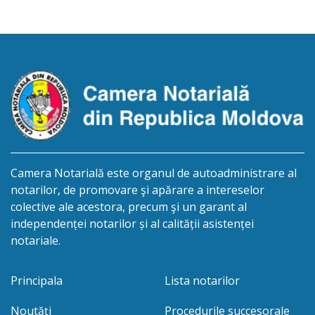
1948, IDNP 0990812049840, decedată la 07
februarie 2025. Eliberarea certificatului de
moștenitor este planificată în prealabil după data
de 05 noiembrie 2026, cu condiția constatării cu […]
Camera Notarială este organul de autoadministrare al
notarilor, de promovare şi apărare a intereselor
colective ale acestora, precum şi un garant al
independenței notarilor și al calității asistenței
notariale.
Principala
Lista notarilor
Noutăți
Procedurile succesorale