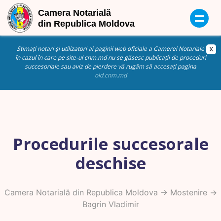
Stimați notari și utilizatori ai paginii web oficiale a Camerei Notariale
în cazul în care pe site-ul cnm.md nu se găsesc publicații de proceduri
succesoriale sau aviz de pierdere vă rugăm să accesați pagina
old.cnm.md
Procedurile succesorale
deschise
Camera Notarială din Republica Moldova
->
Mostenire
->
Bagrin Vladimir