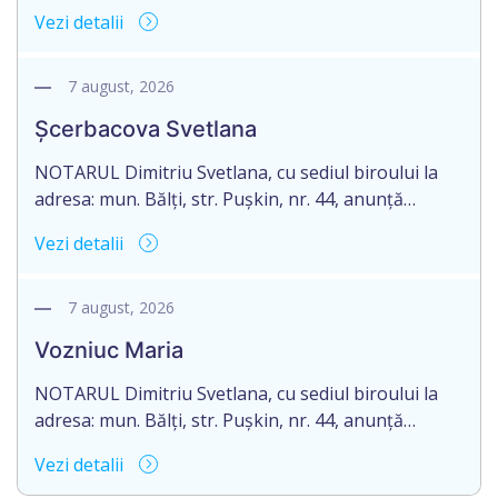
despre deschiderea procedurii succesorale în urma
Vezi detalii
decesului cet. Zadoinov Pavel, născut la 12 iulie
1951, IDNP 0972512041489, decedat la 14 martie
2026. Eliberarea certificatului de moștenitor este
7 august, 2026
planificată în prealabil după data de 07.09.2026. În
Șcerbacova Svetlana
conformitate cu prevederile art. 2390 alin. […]
NOTARUL Dimitriu Svetlana, cu sediul biroului la
adresa: mun. Bălți, str. Pușkin, nr. 44, anunță
despre deschiderea procedurii succesorale în urma
Vezi detalii
decesului dnei Șcerbacova Svetlana, născută la 30
septembrie 1960, IDNP 0961801046133, decedată
la 23 februarie 2021. Eliberarea certificatului de
7 august, 2026
moștenitor este planificată în prealabil după data
Vozniuc Maria
de 05 noiembrie 2026, cu condiția constatării cu […]
NOTARUL Dimitriu Svetlana, cu sediul biroului la
adresa: mun. Bălți, str. Pușkin, nr. 44, anunță
despre deschiderea procedurii succesorale în urma
Vezi detalii
decesului dnei Vozniuc Maria, născută la 14 iulie