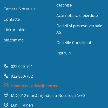
deschise
Camera Notarială
Acte notariale pierdute
Contacte
Decizii și procese-verbale
Linkuri utile
AG
old.cnm.md
Deciziile Consiliului
Instruiri
022 000-701
022 000-702
camera.notariala@cnm.md
MD2012 mun.Chișinău str.București №90
Luni – Vineri