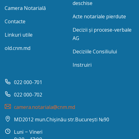
deschise
Camera Notarială
Acte notariale pierdute
Contacte
Decizii și procese-verbale
Linkuri utile
AG
old.cnm.md
Deciziile Consiliului
Instruiri
022 000-701
022 000-702
camera.notariala@cnm.md
MD2012 mun.Chișinău str.București №90
Luni – Vineri