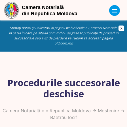
Stimați notari și utilizatori ai paginii web oficiale a Camerei Notariale
în cazul în care pe site-ul cnm.md nu se găsesc publicații de proceduri
succesoriale sau aviz de pierdere vă rugăm să accesați pagina
old.cnm.md
Procedurile succesorale
deschise
Camera Notarială din Republica Moldova
->
Mostenire
->
Băetrău Iosif