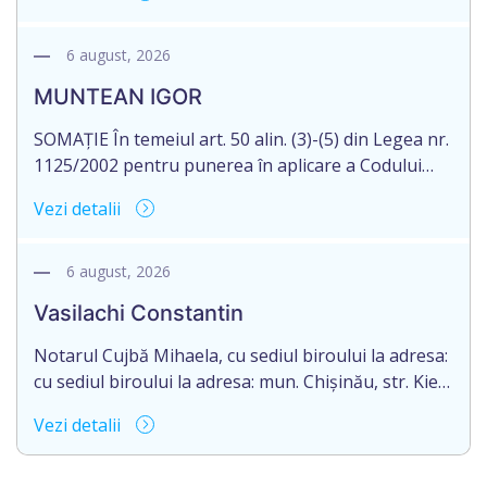
27.04.1953, decedat la data de 28 iulie 2026, IDNP
0982805028442. Informăm succesibilii, că conform
prevederilor legale, pentru moștenirile deschise
6 august, 2026
începând cu 01.04.2026, termenul de acceptarea a
MUNTEAN IGOR
succesiunii este de 12 luni din data decesului (data
deschiderii moștenirii). Eliberarea certificatului […]
SOMAȚIE În temeiul art. 50 alin. (3)-(5) din Legea nr.
1125/2002 pentru punerea în aplicare a Codului
civil al R. Moldova, notarul Bloşenco Diana, cu
Vezi detalii
sediul biroului în mun. Chişinău, str. Academiei, nr.
12, aduce la cunoștință cet. MUNTEAN IGOR,
născut la 30.10.1977, reședința obișnuită a căruia
6 august, 2026
nu este cunoscută, despre deschiderea procedurii
Vasilachi Constantin
succesorale după […]
Notarul Cujbă Mihaela, cu sediul biroului la adresa:
cu sediul biroului la adresa: mun. Chișinău, str. Kiev,
nr. 2, ap. 1 despre deschiderea procedurii
Vezi detalii
succesorale în urma decesului cet. Vasilachi
Constantin, născut/ă la 03.06.1960, IDNP
0980306215558, decedat/ă la 27” iulie 2026.