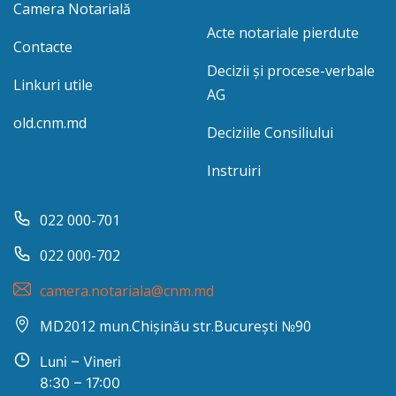
Camera Notarială
Acte notariale pierdute
Contacte
Decizii și procese-verbale
Linkuri utile
AG
old.cnm.md
Deciziile Consiliului
Instruiri
022 000-701
022 000-702
camera.notariala@cnm.md
MD2012 mun.Chișinău str.București №90
Luni – Vineri
8:30 – 17:00