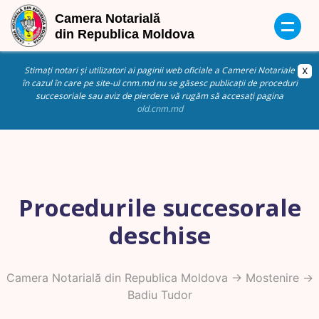
Stimați notari și utilizatori ai paginii web oficiale a Camerei Notariale
în cazul în care pe site-ul cnm.md nu se găsesc publicații de proceduri
succesoriale sau aviz de pierdere vă rugăm să accesați pagina
old.cnm.md
Procedurile succesorale
deschise
Camera Notarială din Republica Moldova
->
Mostenire
->
Badiu Tudor