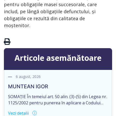
pentru obligațiile masei succesorale, care
includ, pe lângă obligațiile defunctului, și
obligațiile ce rezultă din calitatea de
moștenitor.
Articole asemănătoare
6 august, 2026
MUNTEAN IGOR
SOMAȚIE În temeiul art. 50 alin. (3)-(5) din Legea nr.
1125/2002 pentru punerea în aplicare a Codului
civil al R. Moldova, notarul Bloşenco Diana, cu
Vezi detalii
sediul biroului în mun. Chişinău, str. Academiei, nr.