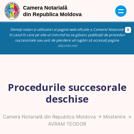
Stimați notari și utilizatori ai paginii web oficiale a Camerei Notariale
în cazul în care pe site-ul cnm.md nu se găsesc publicații de proceduri
succesoriale sau aviz de pierdere vă rugăm să accesați pagina
old.cnm.md
Procedurile succesorale
deschise
Camera Notarială din Republica Moldova
->
Mostenire
->
AVRAM TEODOR