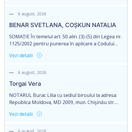
12, aduce la cunoștință cet. MUNTEAN IGOR,
născut la 30.10.1977, reședința obișnuită a căruia
6 august, 2026
nu este cunoscută, despre deschiderea procedurii
BENAR SVETLANA, COȘKUN NATALIA
succesorale după […]
SOMAȚIE În temeiul art. 50 alin. (3)-(5) din Legea nr.
1125/2002 pentru punerea în aplicare a Codului
civil al R. Moldova, notarul Bloşenco Diana, cu
Vezi detalii
sediul biroului în mun. Chişinău, str. Academiei, nr.
12, aduce la cunoștință cet. BENAR SVETLANA,
născută la 04.12.1973 și COȘKUN NATALIA, născută
6 august, 2026
la 30.05.1967, reședința obișnuită a cărora nu este
Torgai Vera
[…]
NOTARUL Burac Lilia cu sediul biroului la adresa:
Republica Moldova, MD 2009, mun. Chişinău str.
Mitropolit Gavriil Bănulescu-Bodoni nr. 9, anunţă
Vezi detalii
despre deschiderea procedurii succesorale în urma
decesului cet. Torgai Ion, născut/ă la 27 februarie
1959, IDNP 2001040203219, decedat/ă la 31 mai
6 august, 2026