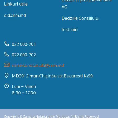
Linkuri utile
AG
old.cnm.md
Deciziile Consiliului
Instruiri
022 000-701
022 000-702
camera.notariala@cnm.md
MD2012 mun.Chișinău str.București №90
Luni – Vineri
8:30 – 17:00
Copyright © Camera Notariala din Moldova. All Rights Reserved