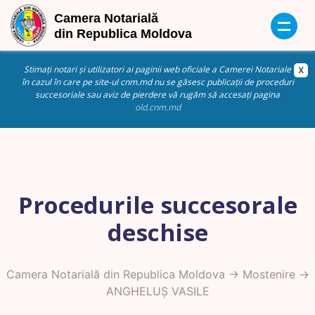
Stimați notari și utilizatori ai paginii web oficiale a Camerei Notariale
în cazul în care pe site-ul cnm.md nu se găsesc publicații de proceduri
succesoriale sau aviz de pierdere vă rugăm să accesați pagina
old.cnm.md
Procedurile succesorale
deschise
Camera Notarială din Republica Moldova
->
Mostenire
->
ANGHELUȘ VASILE