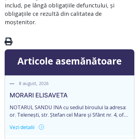
includ, pe lângă obligațiile defunctului, și
obligațiile ce rezultă din calitatea de
moștenitor.
Articole asemănătoare
8 august, 2026
MORARI ELISAVETA
NOTARUL SANDU INA cu sediul biroului la adresa:
or. Telenești, str. Ștefan cel Mare și Sfânt nr. 4, of.
1, anunță despre deschiderea procedurii
Vezi detalii
succesorale în urma decesului cet. MORARI
ELISAVETA, născut/ă la 21.10.1945, cod personal