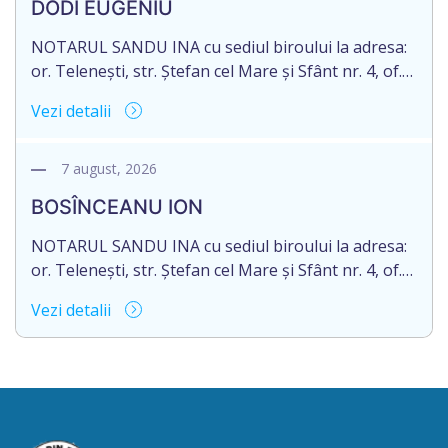
DODI EUGENIU
de 16.05.2027 termenul de opțiune pentru
acceptarea […]
NOTARUL SANDU INA cu sediul biroului la adresa:
or. Telenești, str. Ștefan cel Mare și Sfânt nr. 4, of.
1, anunță despre deschiderea procedurii
Vezi detalii
succesorale în urma decesului cet. DODI EUGENIU,
născut/ă la 11.03.1941, cod personal
2003035009604, decedat/ă la data de 12.01.2026
7 august, 2026
/doisprezece ianuarie anul două mii douăzeci și
BOSÎNCEANU ION
șase/. Eliberarea certificatului de moștenitor este
[…]
NOTARUL SANDU INA cu sediul biroului la adresa:
or. Telenești, str. Ștefan cel Mare și Sfânt nr. 4, of.
1, anunță despre deschiderea procedurii
Vezi detalii
succesorale în urma decesului cet. BOSÎNCEANU
ION, născut/ă la 21.07.1980, cod personal
0991201351317, decedat/ă la data de 15.05.2021
/cincisprezece mai anul două mii douăzeci și unu/.
Eliberarea certificatului de moștenitor este […]