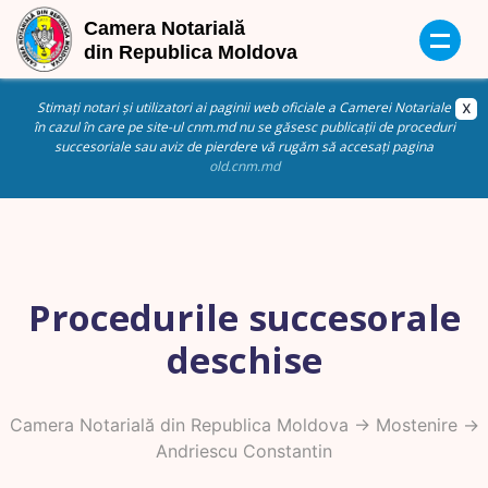
Stimați notari și utilizatori ai paginii web oficiale a Camerei Notariale
în cazul în care pe site-ul cnm.md nu se găsesc publicații de proceduri
succesoriale sau aviz de pierdere vă rugăm să accesați pagina
old.cnm.md
Procedurile succesorale
deschise
Camera Notarială din Republica Moldova
->
Mostenire
->
Andriescu Constantin