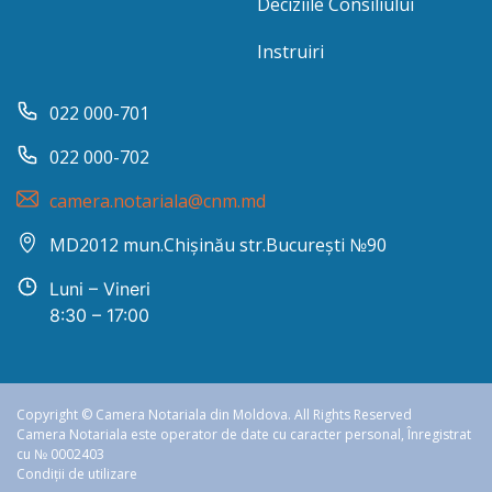
Deciziile Consiliului
Instruiri
022 000-701
022 000-702
camera.notariala@cnm.md
MD2012 mun.Chișinău str.București №90
Luni – Vineri
8:30 – 17:00
Copyright © Camera Notariala din Moldova. All Rights Reserved
Camera Notariala este operator de date cu caracter personal, Înregistrat
cu № 0002403
Condiții de utilizare