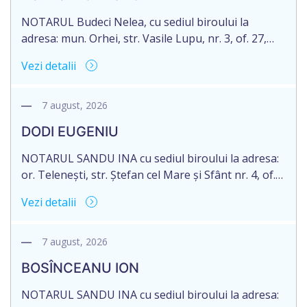
2007040006216. Eliberarea certificatului de
moștenitor este planificată în prealabil pentru […]
NOTARUL Budeci Nelea, cu sediul biroului la
adresa: mun. Orhei, str. Vasile Lupu, nr. 3, of. 27,
anunță despre deschiderea procedurii succesorale
Vezi detalii
în urma decesului cet. TULBURI GHEORGHE,
născut/ă la 18.06.1970, IDNP 2002027022038,
decedat/ă la 16 mai 2026. Eliberarea certificatului de
7 august, 2026
moștenitor este planificată în prealabil după data
DODI EUGENIU
de 16.05.2027 termenul de opțiune pentru
acceptarea […]
NOTARUL SANDU INA cu sediul biroului la adresa:
or. Telenești, str. Ștefan cel Mare și Sfânt nr. 4, of.
1, anunță despre deschiderea procedurii
Vezi detalii
succesorale în urma decesului cet. DODI EUGENIU,
născut/ă la 11.03.1941, cod personal
2003035009604, decedat/ă la data de 12.01.2026
7 august, 2026
/doisprezece ianuarie anul două mii douăzeci și
BOSÎNCEANU ION
șase/. Eliberarea certificatului de moștenitor este
[…]
NOTARUL SANDU INA cu sediul biroului la adresa: